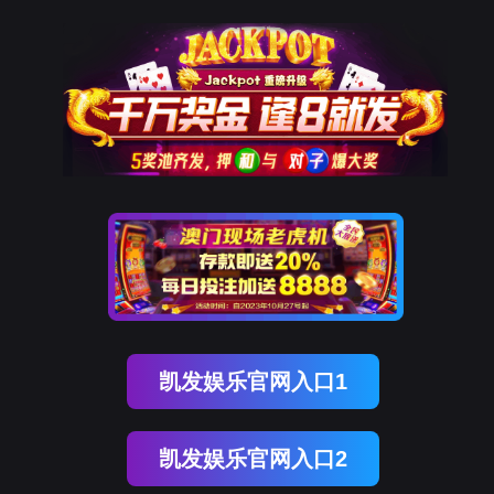
凯发娱乐官网入口1
凯发娱乐官网入口2